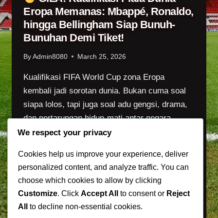
Eropa Memanas: Mbappé, Ronaldo,
hingga Bellingham Siap Bunuh-
Bunuhan Demi Tiket!
By
Admin8080
March 25, 2026
Kualifikasi FIFA World Cup zona Eropa
kembali jadi sorotan dunia. Bukan cuma soal
siapa lolos, tapi juga soal adu gengsi, drama,
dan pertarungan hidup-mati antar negara
raksasa sepak bola. Dari France national team
We respect your privacy
hingga England national team, semua tim
Cookies help us improve your experience, deliver
datang dengan satu tujuan: tiket ke Piala Dunia
personalized content, and analyze traffic. You can
atau pulang dengan rasa malu. Dan yang
choose which cookies to allow by clicking
bikin…
Customize
. Click
Accept All
to consent or
Reject
All
to decline non-essential cookies.
READ MORE
GILA!