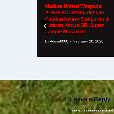
vs
Madura United Waspada!
wal,
Arema FC Datang dengan
nan
Catatan Nyaris Sempurna di
 Skor di
Putaran Kedua BRI Super
League Musim Ini
2026
By
Admin8080
February 20, 2026
Leave a Reply
Your email address will not