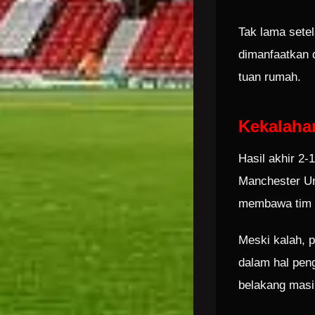
Tak lama sete
dimanfaatkan 
tuan rumah.
Kekalaha
Hasil akhir 2-
Manchester Un
membawa tim ta
Meski kalah, 
dalam hal peng
belakang masi