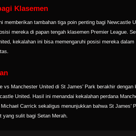
agi Klasemen
i memberikan tambahan tiga poin penting bagi Newcastle U
sisi mereka di papan tengah klasemen Premier League. Se
ited, kekalahan ini bisa memengaruhi posisi mereka dalam
tas.
an
e vs Manchester United di St James’ Park berakhir denga
castle United. Hasil ini menandai kekalahan perdana Manche
Michael Carrick sekaligus menunjukkan bahwa St James’ 
 yang sulit bagi Setan Merah.