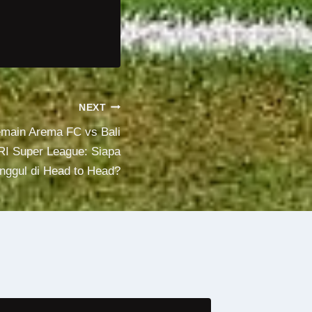
NEXT
emain Arema FC vs Bali
RI Super League: Siapa
nggul di Head to Head?