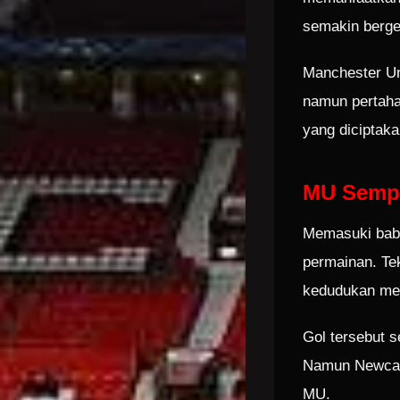
semakin berg
Manchester Un
namun pertaha
yang diciptak
MU Semp
Memasuki bab
permainan. Te
kedudukan men
Gol tersebut 
Namun Newcast
MU.