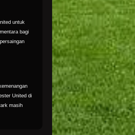
nited untuk
mentara bagi
 persaingan
n kemenangan
ster United di
Park masih