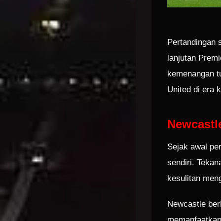
Pertandingan 
lanjutan Premi
kemenangan tu
United di era 
Newcastle
Sejak awal pe
sendiri. Teka
kesulitan me
Newcastle ber
memanfaatkan 