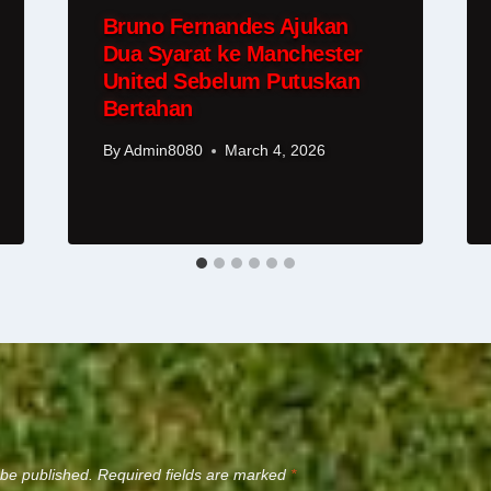
Bruno Fernandes Ajukan
Dua Syarat ke Manchester
United Sebelum Putuskan
Bertahan
By
Admin8080
March 4, 2026
 be published.
Required fields are marked
*