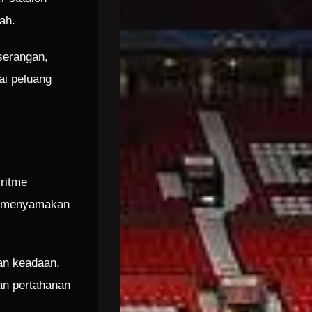
ah.
serangan,
ai peluang
ritme
il menyamakan
an keadaan.
an pertahanan