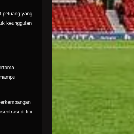
t peluang yang
tuk keunggulan
pertama
k mampu
 perkembangan
entrasi di lini