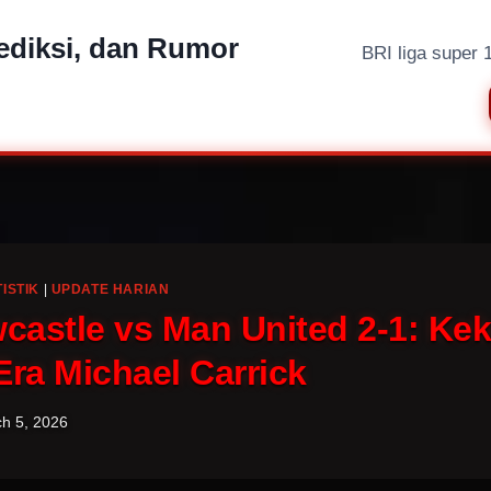
rediksi, dan Rumor
BRI liga super 
TISTIK
|
UPDATE HARIAN
castle vs Man United 2-1: Ke
ra Michael Carrick
h 5, 2026