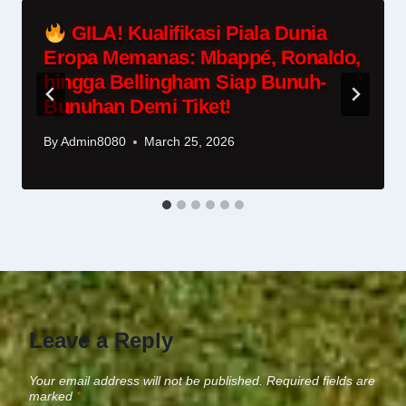
GILA! Kualifikasi Piala Dunia
Eropa Memanas: Mbappé, Ronaldo,
hingga Bellingham Siap Bunuh-
Bunuhan Demi Tiket!
By
Admin8080
March 25, 2026
Leave a Reply
Your email address will not be published.
Required fields are
marked
*