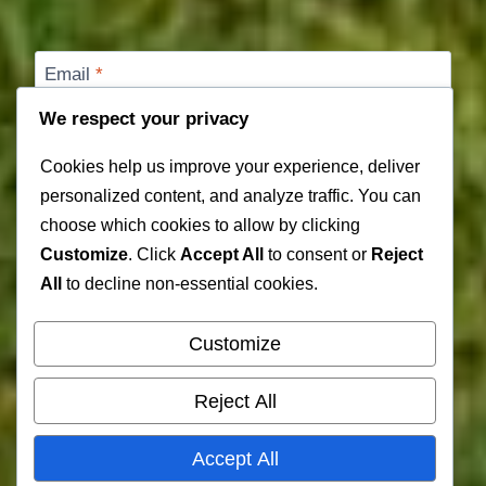
Email
*
We respect your privacy
Cookies help us improve your experience, deliver
Website
personalized content, and analyze traffic. You can
choose which cookies to allow by clicking
Save my name, email, and website in this browser for
Customize
. Click
Accept All
to consent or
Reject
the next time I comment.
All
to decline non-essential cookies.
Customize
Reject All
© 2026 TribunBola – Berita, Prediksi, dan Rumor
Accept All
Transfer Pemain - WordPress Theme by
Kadence