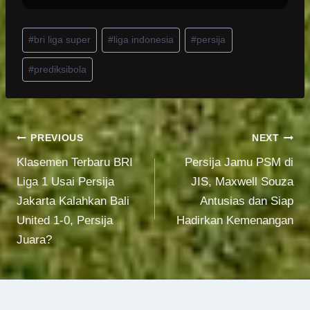
Post
#
bri liga super
#
liga indonesia
#
persija
Tags:
#
prediksibola
Post
PREVIOUS
NEXT
Klasemen Terbaru BRI
Persija Jamu PSM di
navigation
Liga 1 Usai Persija
JIS, Maxwell Souza
Jakarta Kalahkan Bali
Antusias dan Siap
United 1-0, Persija
Hadirkan Kemenangan
Juara?