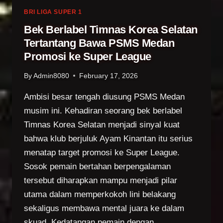
JIS,
MAXWELL
BRI LIGA SUPER 1
SOUZA
Bek Berlabel Timnas Korea Selatan
ANTUSIAS
Tertantang Bawa PSMS Medan
DAN
Promosi ke Super League
SIAP
HADIRKAN
By
Admin8080
February 17, 2026
KEMENANGAN
Ambisi besar tengah diusung PSMS Medan
musim ini. Kehadiran seorang bek berlabel
Timnas Korea Selatan menjadi sinyal kuat
bahwa klub berjuluk Ayam Kinantan itu serius
menatap target promosi ke Super League.
Sosok pemain bertahan berpengalaman
tersebut diharapkan mampu menjadi pilar
utama dalam memperkokoh lini belakang
sekaligus membawa mental juara ke dalam
skuad. Kedatangan pemain dengan…