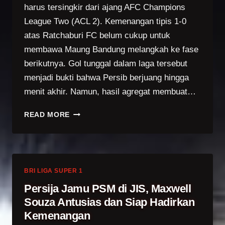
harus tersingkir dari ajang AFC Champions
League Two (ACL 2). Kemenangan tipis 1-0
atas Ratchaburi FC belum cukup untuk
membawa Maung Bandung melangkah ke fase
berikutnya. Gol tunggal dalam laga tersebut
menjadi bukti bahwa Persib berjuang hingga
menit akhir. Namun, hasil agregat membuat…
STRIKER
READ MORE
PRANCIS
USAI
PERSIB
MENANG
1-
BRI LIGA SUPER 1
0
Persija Jamu PSM di JIS, Maxwell
ATAS
Souza Antusias dan Siap Hadirkan
RATCHABURI
Kemenangan
FC