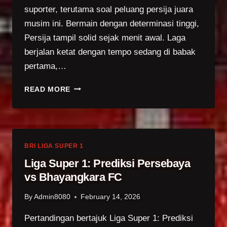
suporter, terutama soal peluang persija juara
musim ini. Bermain dengan determinasi tinggi,
Persija tampil solid sejak menit awal. Laga
berjalan ketat dengan tempo sedang di babak
pertama,…
KLASEMEN
READ MORE
TERBARU
BRI
LIGA
1
USAI
BRI LIGA SUPER 1
PERSIJA
Liga Super 1: Prediksi Persebaya
JAKARTA
vs Bhayangkara FC
KALAHKAN
BALI
By
Admin8080
February 14, 2026
UNITED
1-
Pertandingan bertajuk Liga Super 1: Prediksi