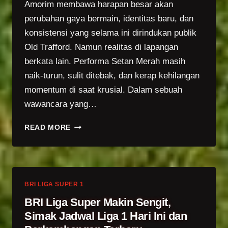
Amorim membawa harapan besar akan
perubahan gaya bermain, identitas baru, dan
konsistensi yang selama ini dirindukan publik
Old Trafford. Namun realitas di lapangan
berkata lain. Performa Setan Merah masih
naik-turun, sulit ditebak, dan kerap kehilangan
momentum di saat krusial. Dalam sebuah
wawancara yang…
BUKA-
READ MORE
BUKAAN!
HARRY
MAGUIRE
BONGKAR
KELEMAHAN
BRI LIGA SUPER 1
RUBEN
BRI Liga Super Makin Sengit,
AMORIM
Simak Jadwal Liga 1 Hari Ini dan
YANG