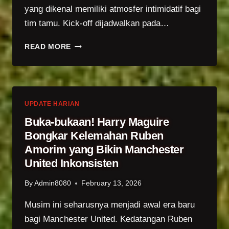
yang dikenal memiliki atmosfer intimidatif bagi
tim tamu. Kick-off dijadwalkan pada…
MANCHESTER
READ MORE
UNITED
|
STATISTIK
EVERTON
VS
UPDATE HARIAN
MANCHESTER
Buka-bukaan! Harry Maguire
UNITED
Bongkar Kelemahan Ruben
Amorim yang Bikin Manchester
United Inkonsisten
By
Admin8080
February 13, 2026
Musim ini seharusnya menjadi awal era baru
bagi Manchester United. Kedatangan Ruben