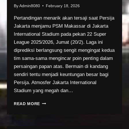
TAPI
By
Admin8080
February 18, 2026
TETAP
TERSINGKIR
Pertandingan menarik akan tersaji saat Persija
DARI
Jakarta menjamu PSM Makassar di Jakarta
ACL
International Stadium pada pekan 22 Super
2:
League 2025/2026, Jumat (20/2). Laga ini
SUDAH
BERJUANG
diprediksi berlangsung sengit mengingat kedua
SAMPAI
tim sama-sama mengincar poin penting dalam
AKHIR
persaingan papan atas. Bermain di kandang
sendiri tentu menjadi keuntungan besar bagi
Persija. Atmosfer Jakarta International
Stadium yang megah dan…
PERSIJA
READ MORE
JAMU
PSM
DI