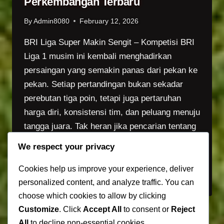
Perkembangan Terbaru
BIKIN
MANCHESTER
By
Admin8080
February 12, 2026
UNITED
INKONSISTEN
BRI Liga Super Makin Sengit – Kompetisi BRI
Liga 1 musim ini kembali menghadirkan
persaingan yang semakin panas dari pekan ke
pekan. Setiap pertandingan bukan sekadar
perebutan tiga poin, tetapi juga pertaruhan
harga diri, konsistensi tim, dan peluang menuju
tangga juara. Tak heran jika pencarian tentang
Berita bola terbaru hari ini selalu ramai,
We respect your privacy
terutama ketika…
Cookies help us improve your experience, deliver
BRI
READ MORE
personalized content, and analyze traffic. You can
LIGA
choose which cookies to allow by clicking
SUPER
Customize
. Click
Accept All
to consent or
Reject
MAKIN
SENGIT,
All
to decline non-essential cookies.