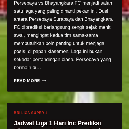
0,
Persebaya vs Bhayangkara FC menjadi salah
PERSIJA
satu laga yang paling dinanti pekan ini. Duel
JUARA?
antara Persebaya Surabaya dan Bhayangkara
FC diprediksi berlangsung sengit sejak menit
awal, mengingat kedua tim sama-sama
membutuhkan poin penting untuk menjaga
posisi di papan klasemen. Laga ini bukan
sekadar pertandingan biasa. Persebaya yang
bermain di…
LIGA
READ MORE
SUPER
1:
PREDIKSI
PERSEBAYA
VS
BRI LIGA SUPER 1
BHAYANGKARA
Jadwal Liga 1 Hari Ini: Prediksi
FC