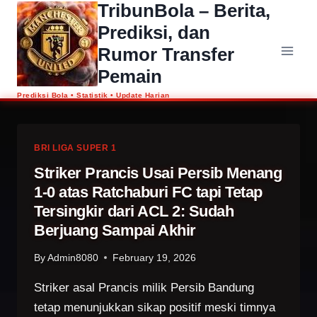
TribunBola – Berita,
Skip
to
Prediksi, dan
content
Rumor Transfer
Pemain
BRI LIGA SUPER 1
Striker Prancis Usai Persib Menang
1-0 atas Ratchaburi FC tapi Tetap
Tersingkir dari ACL 2: Sudah
Berjuang Sampai Akhir
By
Admin8080
February 19, 2026
Striker asal Prancis milik Persib Bandung
tetap menunjukkan sikap positif meski timnya