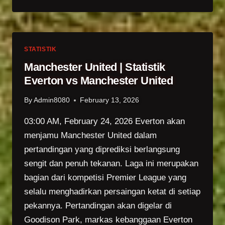
UNITED
|
PREDIKSI
EVERTON
VS
STATISTIK
MANCHESTER
Manchester United | Statistik
UNITED
Everton vs Manchester United
By
Admin8080
February 13, 2026
03:00 AM, February 24, 2026 Everton akan
menjamu Manchester United dalam
pertandingan yang diprediksi berlangsung
sengit dan penuh tekanan. Laga ini merupakan
bagian dari kompetisi Premier League yang
selalu menghadirkan persaingan ketat di setiap
pekannya. Pertandingan akan digelar di
Goodison Park, markas kebanggaan Everton