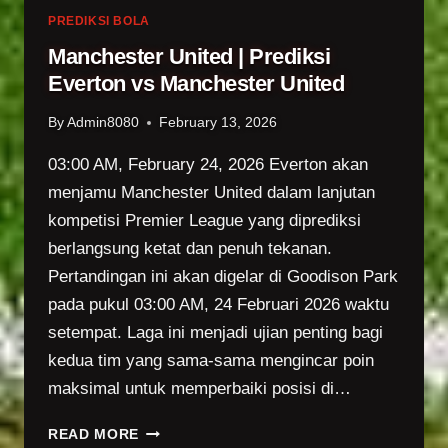
PREDIKSI
PREDIKSI BOLA
SKOR
Manchester United | Prediksi
AREMA
Everton vs Manchester United
FC
VS
By
Admin8080
February 13, 2026
SEMEN
PADANG
03:00 AM, February 24, 2026 Everton akan
menjamu Manchester United dalam lanjutan
kompetisi Premier League yang diprediksi
berlangsung ketat dan penuh tekanan.
Pertandingan ini akan digelar di Goodison Park
pada pukul 03:00 AM, 24 Februari 2026 waktu
setempat. Laga ini menjadi ujian penting bagi
kedua tim yang sama-sama mengincar poin
maksimal untuk memperbaiki posisi di…
MANCHESTER
READ MORE