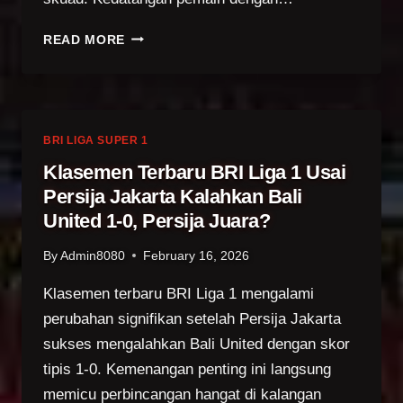
BEK
READ MORE
BERLABEL
TIMNAS
KOREA
SELATAN
TERTANTANG
BRI LIGA SUPER 1
BAWA
Klasemen Terbaru BRI Liga 1 Usai
PSMS
Persija Jakarta Kalahkan Bali
MEDAN
United 1-0, Persija Juara?
PROMOSI
KE
By
Admin8080
February 16, 2026
SUPER
LEAGUE
Klasemen terbaru BRI Liga 1 mengalami
perubahan signifikan setelah Persija Jakarta
sukses mengalahkan Bali United dengan skor
tipis 1-0. Kemenangan penting ini langsung
memicu perbincangan hangat di kalangan