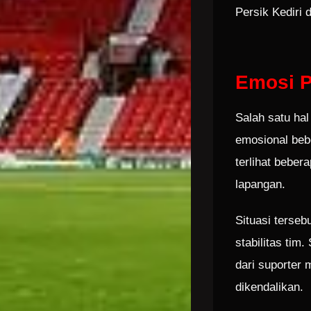
Persik Kediri
Emosi P
Salah satu hal
emosional beb
terlihat bebe
lapangan.
Situasi terse
stabilitas tim
dari suporter 
dikendalikan.