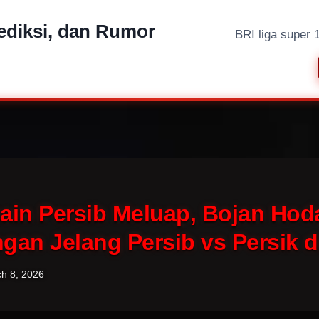
rediksi, dan Rumor
BRI liga super 
ain Persib Meluap, Bojan Hod
gan Jelang Persib vs Persik 
h 8, 2026