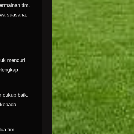
ermainan tim.
awa suasana.
tuk mencuri
elengkap
 cukup baik.
 kepada
ua tim