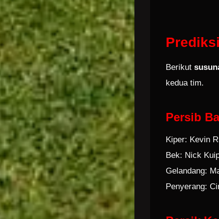
Prediks
Berikut
susun
kedua tim.
Persib Ba
Kiper: Kevin 
Bek: Nick Kui
Gelandang: Ma
Penyerang: Cir