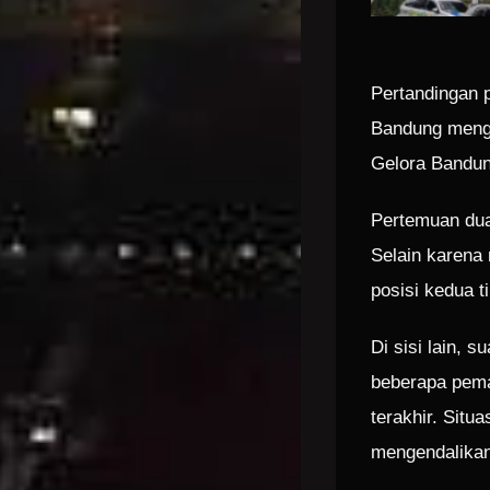
Pertandingan p
Bandung mengh
Gelora Bandun
Pertemuan dua
Selain karena 
posisi kedua t
Di sisi lain, 
beberapa pema
terakhir. Sit
mengendalikan