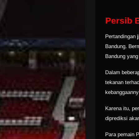
Persib 
Pertandingan
j
Bandung. Berm
Bandung yang d
Dalam beberapa
tekanan terha
kebanggaanny
Karena itu, p
diprediksi aka
Para pemain P