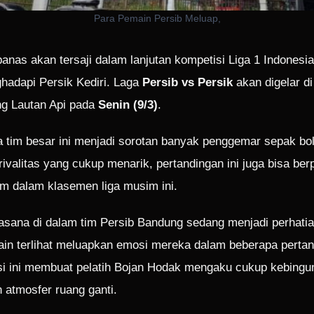
Para Pemain Persib Meluap,
anas akan tersaji dalam lanjutan kompetisi Liga 1 Indonesia
adapi Persik Kediri. Laga
Persib vs Persik
akan digelar di
g Lautan Api pada
Senin (9/3)
.
 tim besar ini menjadi sorotan banyak penggemar sepak bol
rivalitas yang cukup menarik, pertandingan ini juga bisa be
im dalam klasemen liga musim ini.
suasana di dalam tim Persib Bandung sedang menjadi perhatia
in terlihat meluapkan emosi mereka dalam beberapa perta
uasi ini membuat pelatih Bojan Hodak mengaku cukup kebing
 atmosfer ruang ganti.