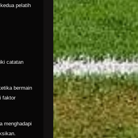
kedua pelatih
ki catatan
ketika bermain
 faktor
ika menghadapi
ksikan.