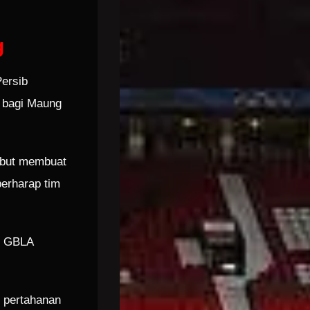
g
Persib
r bagi Maung
sebut membuat
berharap tim
n GBLA
n pertahanan