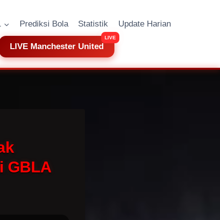
1
Prediksi Bola
Statistik
Update Harian
LIVE Manchester United
ak
di GBLA